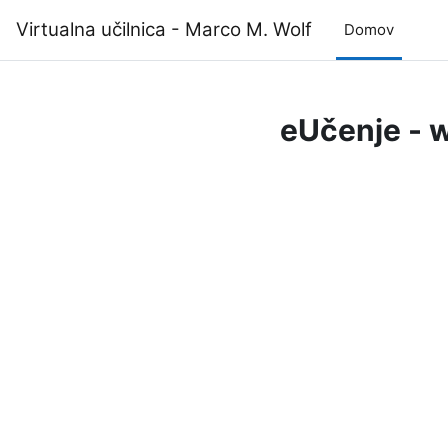
Preskoči na glavno vsebino
Virtualna učilnica - Marco M. Wolf
Domov
eUčenje -